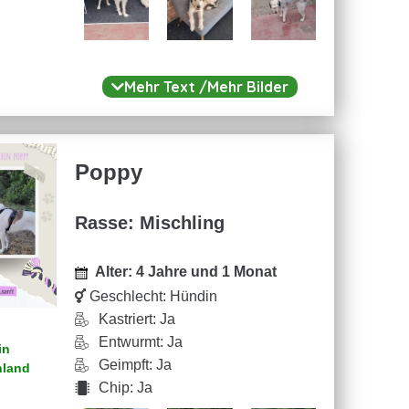
Mehr Text /Mehr Bilder
Poppy
Rasse: Mischling
CHICA – geb. 2025 ca. 60 cm –
geimpft & gechipt – bereits in
Alter: 4 Jahre und 1 Monat
Deutschland – sucht ihre Familie
Geschlecht:
Hündin
Kastriert: Ja
Entwurmt: Ja
Wahrlich eine Schönheit – unsere
in
Geimpft: Ja
Chica aus Dorohoi.
Mit ihrem
hland
Chip: Ja
sanften Blick und ihrem großen