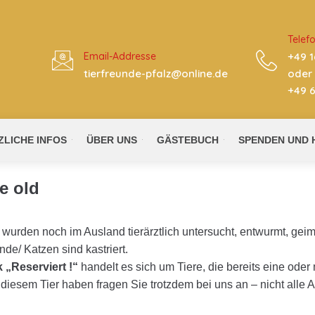
Telef
Email-Addresse
+49 1
tierfreunde-pfalz@online.de​
oder
+49 6
ZLICHE INFOS
ÜBER UNS
GÄSTEBUCH
SPENDEN UND 
e old
e wurden noch im Ausland tierärztlich untersucht, entwurmt, ge
e/ Katzen sind kastriert.
 „Reserviert !“
handelt es sich um Tiere, die bereits eine ode
diesem Tier haben fragen Sie trotzdem bei uns an – nicht alle A