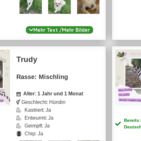
Mehr Text /Mehr Bilder
Trudy
Rasse: Mischling
Alter: 1 Jahr und 1 Monat
Geschlecht:
Hündin
Kastriert: Ja
TOM – 3 Jahre – kastriert, geimpft,
Entwurmt: Ja
getestet & gechipt – sucht sein
Bereits 
Geimpft: Ja
Zuhause
Deutsc
Chip: Ja
Unser kleiner Tom wartet noch