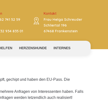
on
Kontakt
62 741 52 59
Frau Helga Schreuder
Schliertal 196
32 934 835 01
67468 Frankenstein
HELFEN
HERZENSHUNDE
INTERNES
impft, gechipt und haben den EU-Pass. Die
r mehrere Anfragen von Interessenten haben. Falls
nfragen werden letzendlich auch realisiert!